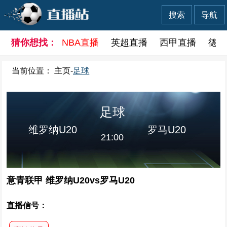
搜索
导航
猜你想找：
NBA直播
英超直播
西甲直播
德甲
当前位置：
主页
-
足球
足球
维罗纳U20
罗马U20
21:00
意青联甲 维罗纳U20vs罗马U20
直播信号：