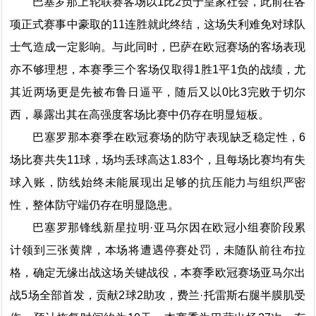
巴塞罗那上轮联赛客场以1比2负于皇家社会，此前在各
项正式赛事中豪取的11连胜就此终结，这场失利难免对球队
士气造成一定影响。与此同时，巴萨在欧冠赛场的客场表现
亦不够理想，本赛季三个客场仅取得1胜1平1负的战绩，尤
其近两场更是先被布鲁日逼平，随后又以0比3完败于切尔
西，暴露出其在高强度客场比赛中仍存在明显短板。
巴塞罗那本赛季在欧冠赛场的防守表现缺乏稳定性，6
场比赛共失11球，场均丢球高达1.83个，且每场比赛均有失
球入账，防线始终未能展现出足够的抗压能力与组织严密
性，整体防守端仍存在明显隐患。
巴塞罗那锋线新星拉明·亚马尔因在欧冠小组赛阶段累
计领到三张黄牌，本场将遭遇停赛处罚，未随队前往布拉
格，确定无缘出战这场关键战役，本赛季欧冠赛场亚马尔出
战5场全部首发，贡献2球2助攻，费兰·托雷斯右腿半膜肌受