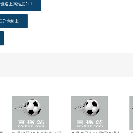
也送上高难度2+1
三分也续上