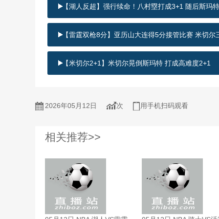
【湖人反超】强行续命！八村塁打成3+1 随后斯玛特
【雷霆双枪8分】亚历山大连得5分接管比赛 米切尔
【米切尔2+1】米切尔晃倒斯玛特 打成高难度2+1
2026年05月12日
次
用手机扫码观看
相关推荐>>