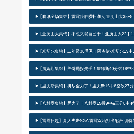
【腾讯全场集锦】雷霆险胜横扫湖人 亚历山大35+8 里夫
【亚历山大集锦】不包夹就自己干！亚历山大22中11&
【米切尔集锦】二年级38号秀！阿杰伊·米切尔19中12
【詹姆斯集锦】关键抛投失手！詹姆斯40分钟18中8拿
【里夫斯集锦】拼尽全力了！里夫斯16中8空砍27分7
【八村塁集锦】尽力了！八村塁15投9中&三分8中4得
【雷霆反超】湖人夹击SGA 雷霆双塔打出配合 切特