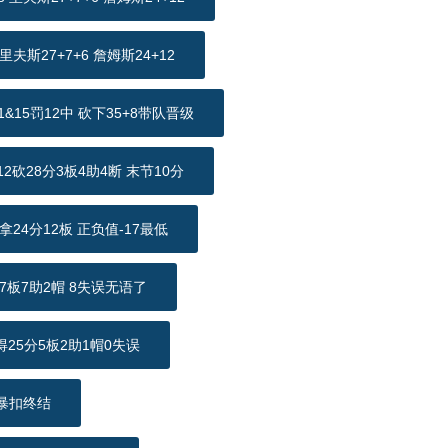
斯27+7+6 詹姆斯24+12
15罚12中 砍下35+8带队晋级
砍28分3板4助4断 末节10分
24分12板 正负值-17最低
板7助2帽 8失误无语了
25分5板2助1帽0失误
暴扣终结