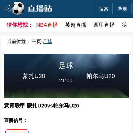
搜索
导航
猜你想找：
NBA直播
英超直播
西甲直播
德甲
当前位置：
主页
-
足球
足球
蒙扎U20
帕尔马U20
21:00
意青联甲 蒙扎U20vs帕尔马U20
直播信号：