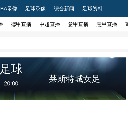
NBA录像
足球录像
综合新闻
足球资料
播
德甲直播
中超直播
意甲直播
意甲直播
足球
莱斯特城女足
20:00