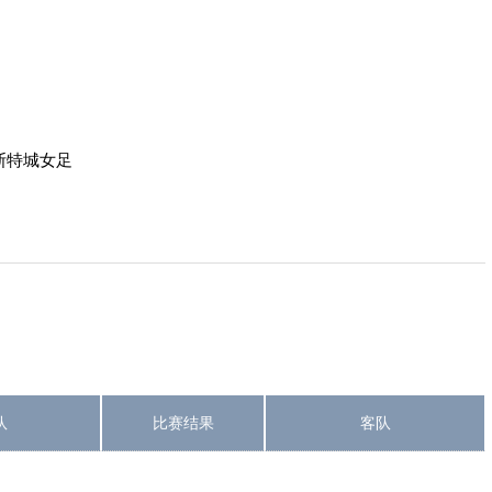
斯特城女足
队
比赛结果
客队