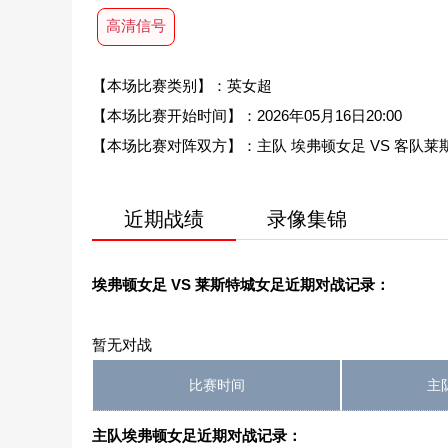
高清信号
【本场比赛类别】：英女超
【本场比赛开始时间】：2026年05月16日20:00
【本场比赛对阵双方】：主队 埃弗顿女足 VS 客队莱
近期战绩
录像集锦
埃弗顿女足 VS 莱斯特城女足近期对战记录：
暂无对战
比赛时间
主
主队埃弗顿女足近期对战记录：