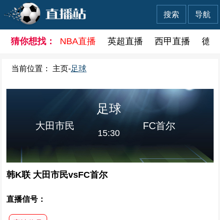
搜索
导航
猜你想找：
NBA直播
英超直播
西甲直播
德甲
当前位置：
主页
-
足球
足球
大田市民
FC首尔
15:30
韩K联 大田市民vsFC首尔
直播信号：