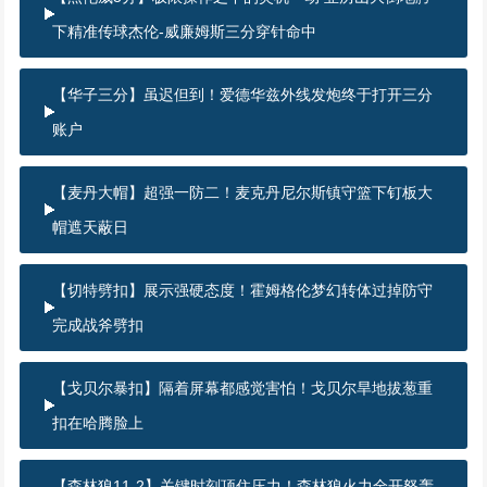
下精准传球杰伦-威廉姆斯三分穿针命中
【华子三分】虽迟但到！爱德华兹外线发炮终于打开三分
账户
【麦丹大帽】超强一防二！麦克丹尼尔斯镇守篮下钉板大
帽遮天蔽日
【切特劈扣】展示强硬态度！霍姆格伦梦幻转体过掉防守
完成战斧劈扣
【戈贝尔暴扣】隔着屏幕都感觉害怕！戈贝尔旱地拔葱重
扣在哈腾脸上
【森林狼11-2】关键时刻顶住压力！森林狼火力全开怒轰