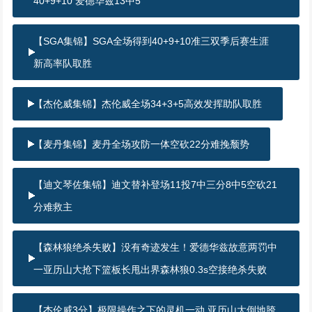
40+9+10 爱德华兹13中5
【SGA集锦】SGA全场得到40+9+10准三双季后赛生涯
新高率队取胜
【杰伦威集锦】杰伦威全场34+3+5高效发挥助队取胜
【麦丹集锦】麦丹全场攻防一体空砍22分难挽颓势
【迪文琴佐集锦】迪文替补登场11投7中三分8中5空砍21
分难救主
【森林狼绝杀失败】没有奇迹发生！爱德华兹故意两罚中
一亚历山大抢下篮板长甩出界森林狼0.3s空接绝杀失败
【杰伦威3分】极限操作之下的灵机一动 亚历山大倒地胯