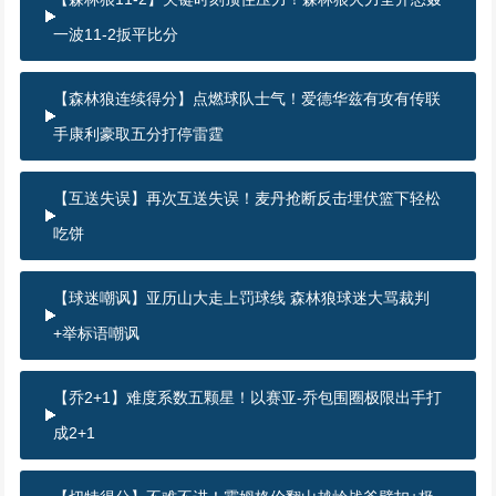
一波11-2扳平比分
【森林狼连续得分】点燃球队士气！爱德华兹有攻有传联
手康利豪取五分打停雷霆
【互送失误】再次互送失误！麦丹抢断反击埋伏篮下轻松
吃饼
【球迷嘲讽】亚历山大走上罚球线 森林狼球迷大骂裁判
+举标语嘲讽
【乔2+1】难度系数五颗星！以赛亚-乔包围圈极限出手打
成2+1