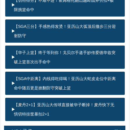
【切特得分】不难不进！霍姆格伦翻山越岭战斧劈扣+极
限挑篮命中
【SGA三分】手感热得发烫！亚历山大弧顶后撤步三分迎
射防守
【华子上篮】终于等到你！戈贝尔手递手妙传爱德华兹突
破上篮首次出手命中
【SGA中距离】内线得吃得喝！亚历山大蛇皮走位中距离
命中随后更是掀翻防守突破上篮
【麦丹2+1】亚历山大传球直接被华子断掉！麦丹快下无
惧切特挂筐暴扣2+1