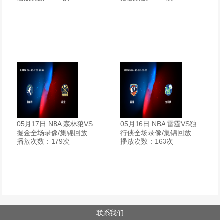
05月17日 NBA 森林狼VS
05月16日 NBA 雷霆VS独
掘金全场录像/集锦回放
行侠全场录像/集锦回放
播放次数：179次
播放次数：163次
联系我们