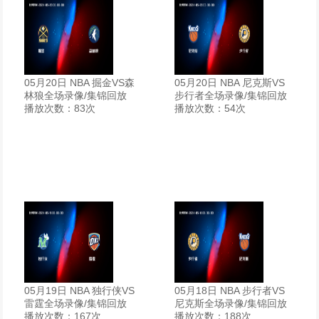
05月20日 NBA 掘金VS森
05月20日 NBA 尼克斯VS
林狼全场录像/集锦回放
步行者全场录像/集锦回放
播放次数：83次
播放次数：54次
05月19日 NBA 独行侠VS
05月18日 NBA 步行者VS
雷霆全场录像/集锦回放
尼克斯全场录像/集锦回放
播放次数：167次
播放次数：188次