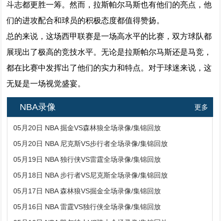
斗志都更胜一筹。然而，拉斯帕尔马斯也有他们的亮点，他
们的进攻配合和球员的积极态度都值得赞扬。
总的来说，这场西甲联赛是一场高水平的比赛，双方球队都
展现出了极高的竞技水平。无论是拉斯帕尔马斯还是马竞，
都在比赛中发挥出了他们的实力和特点。对于球迷来说，这
无疑是一场视觉盛宴。
NBA录像
更多
05月20日 NBA 掘金VS森林狼全场录像/集锦回放
05月20日 NBA 尼克斯VS步行者全场录像/集锦回放
05月19日 NBA 独行侠VS雷霆全场录像/集锦回放
05月18日 NBA 步行者VS尼克斯全场录像/集锦回放
05月17日 NBA 森林狼VS掘金全场录像/集锦回放
05月16日 NBA 雷霆VS独行侠全场录像/集锦回放