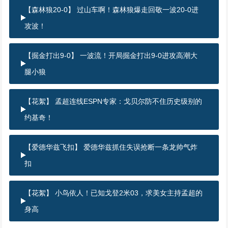
【森林狼20-0】 过山车啊！森林狼爆走回敬一波20-0进
攻波！
【掘金打出9-0】 一波流！开局掘金打出9-0进攻高潮大
腿小狼
【花絮】 孟超连线ESPN专家：戈贝尔防不住历史级别的
约基奇！
【爱德华兹飞扣】 爱德华兹抓住失误抢断一条龙帅气炸
扣
【花絮】 小鸟依人！已知戈登2米03，求美女主持孟超的
身高