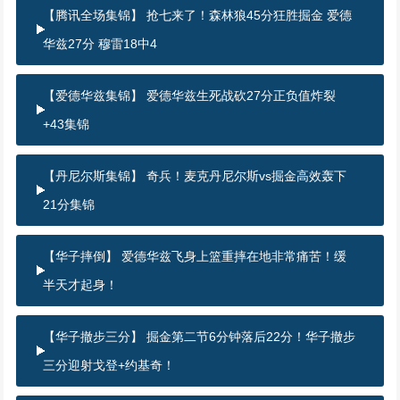
【腾讯全场集锦】 抢七来了！森林狼45分狂胜掘金 爱德
华兹27分 穆雷18中4
【爱德华兹集锦】 爱德华兹生死战砍27分正负值炸裂
+43集锦
【丹尼尔斯集锦】 奇兵！麦克丹尼尔斯vs掘金高效轰下
21分集锦
【华子摔倒】 爱德华兹飞身上篮重摔在地非常痛苦！缓
半天才起身！
【华子撤步三分】 掘金第二节6分钟落后22分！华子撤步
三分迎射戈登+约基奇！