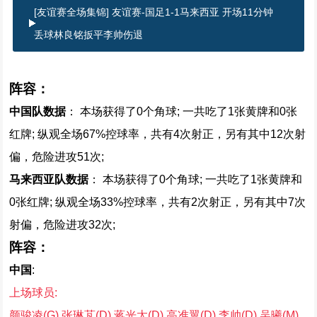
[友谊赛全场集锦] 友谊赛-国足1-1马来西亚 开场11分钟
丢球林良铭扳平李帅伤退
阵容：
中国
队数据
： 本场获得了
0
个角球; 一共吃了
1
张黄牌和
0
张
红牌; 纵观全场
67
%控球率，共有
4
次射正，另有其中
12
次射
偏，危险进攻
51
次;
马来西亚
队数据
： 本场获得了
0
个角球; 一共吃了
1
张黄牌和
0
张红牌; 纵观全场
33
%控球率，共有
2
次射正，另有其中
7
次
射偏，危险进攻
32
次;
阵容：
中国
:
上场球员:
颜骏凌(G),张琳芃(D),蒋光太(D),高准翼(D),李帅(D),吴曦(M),