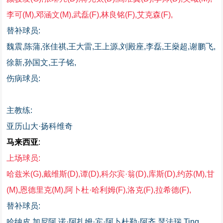
李可(M),邓涵文(M),武磊(F),林良铭(F),艾克森(F),
替补球员:
魏震,陈蒲,张佳祺,王大雷,王上源,刘殿座,李磊,王燊超,谢鹏飞,
徐新,孙国文,王子铭,
伤病球员:
主教练:
亚历山大·扬科维奇
马来西亚
:
上场球员:
哈兹米(G),戴维斯(D),谭(D),科尔宾·翁(D),库斯(D),约苏(M),甘
(M),恩德里克(M),阿卜杜·哈利姆(F),洛克(F),拉希德(F),
替补球员:
哈纳皮,加尼阿,诺·阿扎姆·宾·阿卜杜勒·阿齐,瑟法瑞,Ting,