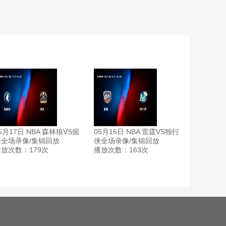
5月17日 NBA 森林狼VS掘
05月16日 NBA 雷霆VS独行
金全场录像/集锦回放
侠全场录像/集锦回放
放次数：179次
播放次数：163次