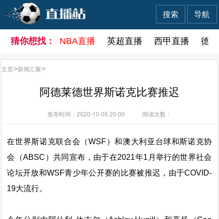
搜索
导航
猜你想找：
NBA直播
英超直播
西甲直播
德甲
主页
>
新闻汇聚
>
阿德莱德世界斯诺克比赛推迟
发布时间：2020-10-05 20:00
阅读次数：
在世界斯诺克联合会（WSF）和澳大利亚台球和斯诺克协
会（ABSC）共同宣布，由于在2021年1月举行的世界社会
论坛开放和WSF青少年公开赛的比赛被推迟，由于COVID-
19大流行。