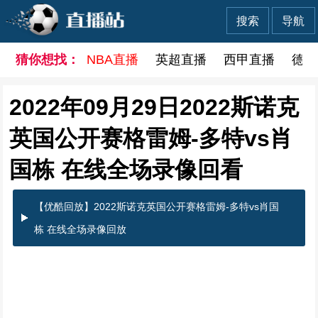
搜索
导航
猜你想找：
NBA直播
英超直播
西甲直播
德甲
2022年09月29日2022斯诺克
英国公开赛格雷姆-多特vs肖
国栋 在线全场录像回看
【优酷回放】2022斯诺克英国公开赛格雷姆-多特vs肖国
栋 在线全场录像回放