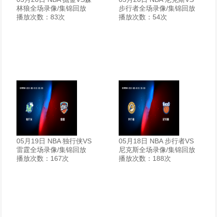
林狼全场录像/集锦回放
步行者全场录像/集锦回放
播放次数：83次
播放次数：54次
05月19日 NBA 独行侠VS
05月18日 NBA 步行者VS
雷霆全场录像/集锦回放
尼克斯全场录像/集锦回放
播放次数：167次
播放次数：188次